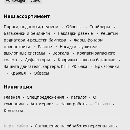
Volkswagen
Volvo
Наш ассортимент
Пороги, подножки, ступени
Обвесы
Спойлеры
Багажники и рейлинги
Накладки разные
Решетки
радиатора и решетки бампера
Фары, фонари,
поворотники
Разное
Насадки глушителя,
выхлопные системы
Зеркала
Колпаки запасного
колеса
Дефлекторы
Коврики в салон и багажник
Защита двигателя, картера, КПП, РК, бака
Брызговики
Крылья
Обвесы
Навигация
Главная
Спецпредложения
Каталог
О
компании
Автосервис
Наши работы
Отзывы
Контакты
Карта сайта
Соглашение на обработку персональных