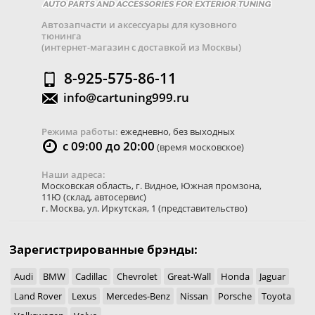
Автозапчасти и аксессуары для кузовного
тюнинга
(интернет-магазин с доставкой из Москвы)
8-925-575-86-11
info@cartuning999.ru
Режима работы:
ежедневно, без выходных
с 09:00 до 20:00
(время московское)
Наши адреса:
Московская область
,
г. Видное
,
Южная промзона,
11Ю
(склад, автосервис)
г. Москва
,
ул. Иркутская, 1
(представительство)
Зарегистрированные брэнды:
Audi
BMW
Cadillac
Chevrolet
Great-Wall
Honda
Jaguar
Land Rover
Lexus
Mercedes-Benz
Nissan
Porsche
Toyota