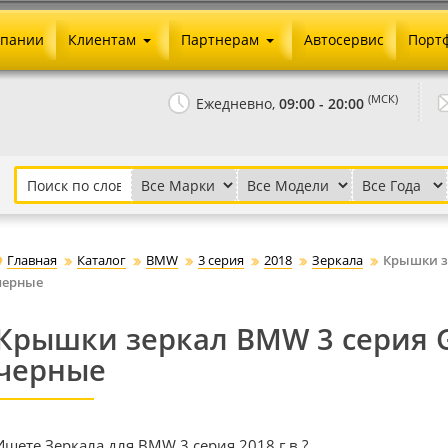
мпании
Клиентам
Партнерам
Автосервис
Порт
Оплата и доставка
Юридические реквизиты
(МСК)
Ежедневно,
09:00 - 20:00
Гарантии и возврат
Сотрудничество и опт
Как сделать заказ
Агентское вознаграждение
Установка на авто
Скачать прайс
Бонусная программа
Реклама
Главная
Каталог
BMW
3 серия
2018
Зеркала
Крышки зе
Письмо директору
черные
Крышки зеркал BMW 3 серия G
черные
Ищете Зеркала для BMW 3 серия 2018 г.в.?