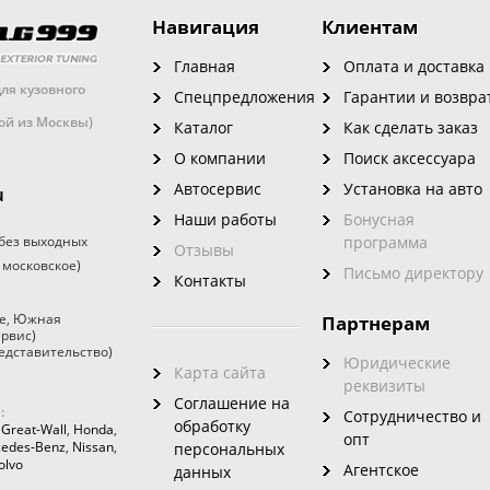
Навигация
Клиентам
Главная
Оплата и доставка
ля кузовного
Спецпредложения
Гарантии и возвра
кой из Москвы)
Каталог
Как сделать заказ
О компании
Поиск аксессуара
Автосервис
Установка на авто
u
Наши работы
Бонусная
без выходных
программа
Отзывы
 московское)
Письмо директору
Контакты
е
,
Южная
Партнерам
ервис)
едставительство)
Юридические
Карта сайта
реквизиты
Соглашение на
:
Сотрудничество и
обработку
,
Great-Wall
,
Honda
,
опт
edes-Benz
,
Nissan
,
персональных
olvo
Агентское
данных