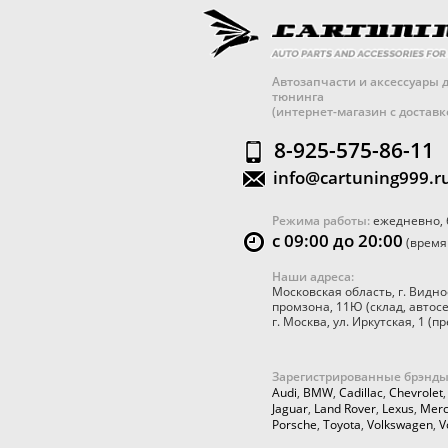
Автозапчасти и аксессуары д
тюнинга
(интернет-магазин с достав
8-925-575-86-11
info@cartuning999.r
Режима работы:
ежедневно, 
с 09:00 до 20:00
(время
Наши адреса:
Московская область
,
г. Видно
промзона, 11Ю
(склад, автос
г. Москва
,
ул. Иркутская, 1
(пр
Зарегистрированные брэнды
Audi
,
BMW
,
Cadillac
,
Chevrolet
Jaguar
,
Land Rover
,
Lexus
,
Merc
Porsche
,
Toyota
,
Volkswagen
,
V