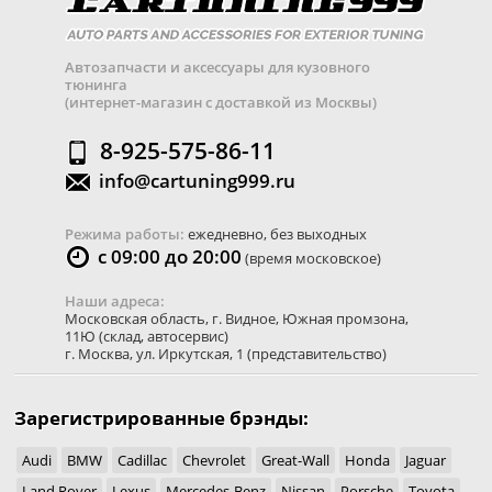
Автозапчасти и аксессуары для кузовного
тюнинга
(интернет-магазин с доставкой из Москвы)
8-925-575-86-11
info@cartuning999.ru
Режима работы:
ежедневно, без выходных
с 09:00 до 20:00
(время московское)
Наши адреса:
Московская область
,
г. Видное
,
Южная промзона,
11Ю
(склад, автосервис)
г. Москва
,
ул. Иркутская, 1
(представительство)
Зарегистрированные брэнды:
Audi
BMW
Cadillac
Chevrolet
Great-Wall
Honda
Jaguar
Land Rover
Lexus
Mercedes-Benz
Nissan
Porsche
Toyota