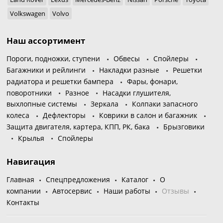
Volkswagen
Volvo
Наш ассортимент
Пороги, подножки, ступени
Обвесы
Спойлеры
Багажники и рейлинги
Накладки разные
Решетки
радиатора и решетки бампера
Фары, фонари,
поворотники
Разное
Насадки глушителя,
выхлопные системы
Зеркала
Колпаки запасного
колеса
Дефлекторы
Коврики в салон и багажник
Защита двигателя, картера, КПП, РК, бака
Брызговики
Крылья
Спойлеры
Навигация
Главная
Спецпредложения
Каталог
О
компании
Автосервис
Наши работы
Отзывы
Контакты