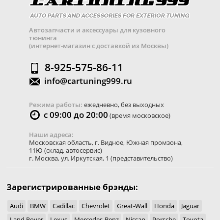
Автозапчасти и аксессуары для кузовного
тюнинга
(интернет-магазин с доставкой из Москвы)
8-925-575-86-11
info@cartuning999.ru
Режима работы:
ежедневно, без выходных
с 09:00 до 20:00
(время московское)
Наши адреса:
Московская область
,
г. Видное
,
Южная промзона,
11Ю
(склад, автосервис)
г. Москва
,
ул. Иркутская, 1
(представительство)
Зарегистрированные брэнды:
Audi
BMW
Cadillac
Chevrolet
Great-Wall
Honda
Jaguar
Land Rover
Lexus
Mercedes-Benz
Nissan
Porsche
Toyota