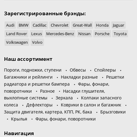
Зарегистрированные брэнды:
Audi
BMW
Cadillac
Chevrolet
Great-Wall
Honda
Jaguar
Land Rover
Lexus
Mercedes-Benz
Nissan
Porsche
Toyota
Volkswagen
Volvo
Наш ассортимент
Пороги, подножки, ступени
Обвесы
Спойлеры
Багажники и рейлинги
Накладки разные
Решетки
радиатора и решетки бампера
Фары, фонари,
поворотники
Разное
Насадки глушителя,
выхлопные системы
Зеркала
Колпаки запасного
колеса
Дефлекторы
Коврики в салон и багажник
Защита двигателя, картера, КПП, РК, бака
Брызговики
Крылья
Фары, фонари, поворотники
Навигация