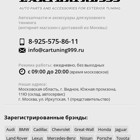
Автозапчасти и аксессуары для кузовного
тюнинга
(интернет-магазин с доставкой из Москвы)
8-925-575-86-11
info@cartuning999.ru
Режима работы:
ежедневно, без выходных
с 09:00 до 20:00
(время московское)
Наши адреса:
Московская область
,
г. Видное
,
Южная промзона,
11Ю
(склад, автосервис)
г. Москва
,
ул. Иркутская, 1
(представительство)
Зарегистрированные брэнды:
Audi
BMW
Cadillac
Chevrolet
Great-Wall
Honda
Jaguar
Land Rover
Lexus
Mercedes-Benz
Nissan
Porsche
Toyota