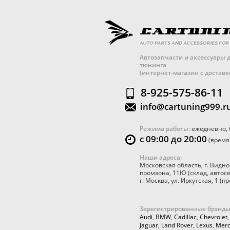
Автозапчасти и аксессуары д
тюнинга
(интернет-магазин с достав
8-925-575-86-11
info@cartuning999.r
Режима работы:
ежедневно, 
с 09:00 до 20:00
(время
Наши адреса:
Московская область
,
г. Видно
промзона, 11Ю
(склад, автос
г. Москва
,
ул. Иркутская, 1
(пр
Зарегистрированные брэнды
Audi
,
BMW
,
Cadillac
,
Chevrolet
Jaguar
,
Land Rover
,
Lexus
,
Merc