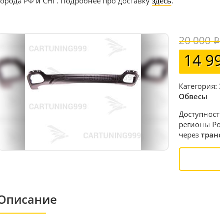
города РФ и СНГ. Подробнее про доставку
здесь
.
20 000
14 9
Категория:
Обвесы
Доступност
регионы Ро
через
тран
Описание