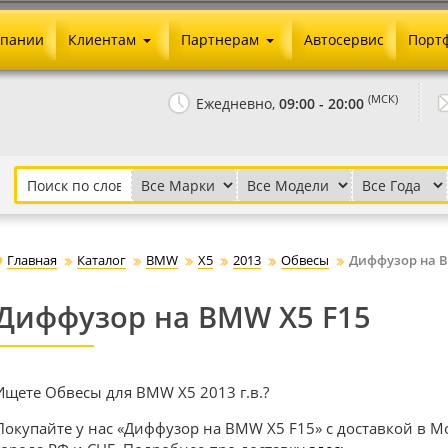
мпании
Клиентам
Партнерам
Автосервис
Порт
Оплата и доставка
Юридические реквизиты
(МСК)
Ежедневно,
09:00 - 20:00
Гарантии и возврат
Сотрудничество и опт
Как сделать заказ
Агентское вознаграждение
Установка на авто
Скачать прайс
Бонусная программа
Реклама
Главная
Каталог
BMW
Х5
2013
Обвесы
Диффузор на B
Письмо директору
Диффузор на BMW X5 F15
Ищете Обвесы для BMW Х5 2013 г.в.?
Покупайте у нас «Диффузор на BMW X5 F15» с доставкой в Мо