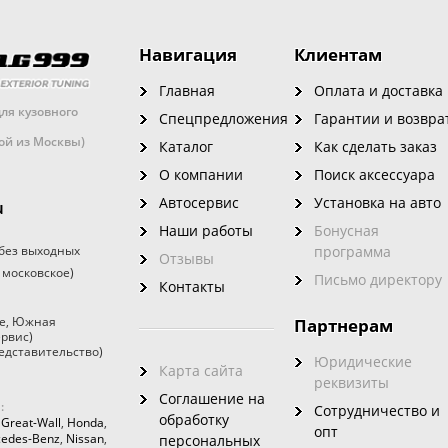
Навигация
Клиентам
Главная
Оплата и доставка
ля кузовного
Спецпредложения
Гарантии и возвра
кой из Москвы)
Каталог
Как сделать заказ
О компании
Поиск аксессуара
Автосервис
Установка на авто
u
Наши работы
Бонусная
без выходных
программа
Отзывы
 московское)
Письмо директору
Контакты
е
,
Южная
Партнерам
ервис)
едставительство)
Юридические
Карта сайта
реквизиты
Соглашение на
:
Сотрудничество и
обработку
,
Great-Wall
,
Honda
,
опт
edes-Benz
,
Nissan
,
персональных