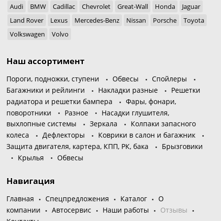
Audi
BMW
Cadillac
Chevrolet
Great-Wall
Honda
Jaguar
Land Rover
Lexus
Mercedes-Benz
Nissan
Porsche
Toyota
Volkswagen
Volvo
Наш ассортимент
Пороги, подножки, ступени
Обвесы
Спойлеры
Багажники и рейлинги
Накладки разные
Решетки
радиатора и решетки бампера
Фары, фонари,
поворотники
Разное
Насадки глушителя,
выхлопные системы
Зеркала
Колпаки запасного
колеса
Дефлекторы
Коврики в салон и багажник
Защита двигателя, картера, КПП, РК, бака
Брызговики
Крылья
Обвесы
Навигация
Главная
Спецпредложения
Каталог
О
компании
Автосервис
Наши работы
Отзывы