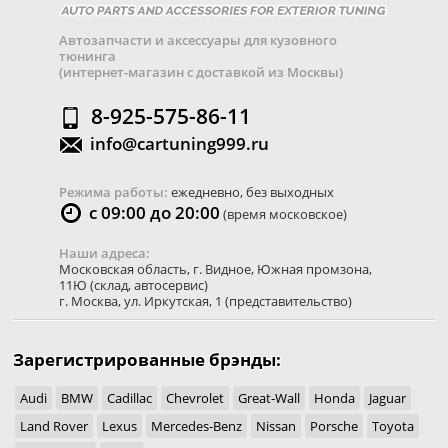
Автозапчасти и аксессуары для кузовного
тюнинга
(интернет-магазин с доставкой из Москвы)
8-925-575-86-11
info@cartuning999.ru
Режима работы:
ежедневно, без выходных
с 09:00 до 20:00
(время московское)
Наши адреса:
Московская область
,
г. Видное
,
Южная промзона,
11Ю
(склад, автосервис)
г. Москва
,
ул. Иркутская, 1
(представительство)
Зарегистрированные брэнды:
Audi
BMW
Cadillac
Chevrolet
Great-Wall
Honda
Jaguar
Land Rover
Lexus
Mercedes-Benz
Nissan
Porsche
Toyota