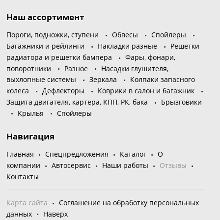
Наш ассортимент
Пороги, подножки, ступени
Обвесы
Спойлеры
Багажники и рейлинги
Накладки разные
Решетки
радиатора и решетки бампера
Фары, фонари,
поворотники
Разное
Насадки глушителя,
выхлопные системы
Зеркала
Колпаки запасного
колеса
Дефлекторы
Коврики в салон и багажник
Защита двигателя, картера, КПП, РК, бака
Брызговики
Крылья
Спойлеры
Навигация
Главная
Спецпредложения
Каталог
О
компании
Автосервис
Наши работы
Отзывы
Контакты
Карта сайта
Соглашение на обработку персональных
данных
Наверх