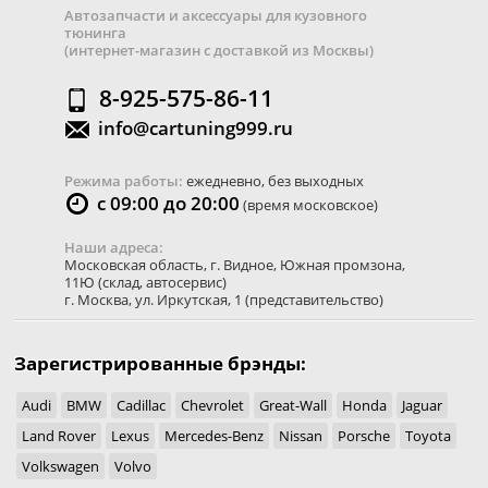
Автозапчасти и аксессуары для кузовного
тюнинга
(интернет-магазин с доставкой из Москвы)
8-925-575-86-11
info@cartuning999.ru
Режима работы:
ежедневно, без выходных
с 09:00 до 20:00
(время московское)
Наши адреса:
Московская область
,
г. Видное
,
Южная промзона,
11Ю
(склад, автосервис)
г. Москва
,
ул. Иркутская, 1
(представительство)
Зарегистрированные брэнды:
Audi
BMW
Cadillac
Chevrolet
Great-Wall
Honda
Jaguar
Land Rover
Lexus
Mercedes-Benz
Nissan
Porsche
Toyota
Volkswagen
Volvo