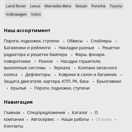
Land Rover
Lexus
Mercedes-Benz
Nissan
Porsche
Toyota
Volkswagen
Volvo
Наш ассортимент
Пороги, подножки, ступени
Обвесы
Спойлеры
Багажники и рейлинги
Накладки разные
Решетки
радиатора и решетки бампера
Фары, фонари,
поворотники
Разное
Насадки глушителя,
выхлопные системы
Зеркала
Колпаки запасного
колеса
Дефлекторы
Коврики в салон и багажник
Защита двигателя, картера, КПП, РК, бака
Брызговики
Крылья
Пороги, подножки, ступени
Навигация
Главная
Спецпредложения
Каталог
О
компании
Автосервис
Наши работы
Отзывы
Контакты