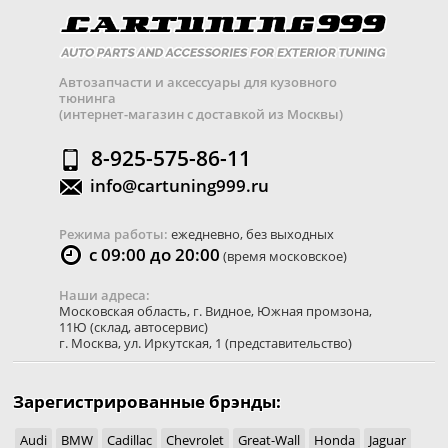
Автозапчасти и аксессуары для кузовного
тюнинга
(интернет-магазин с доставкой из Москвы)
8-925-575-86-11
info@cartuning999.ru
Режима работы:
ежедневно, без выходных
с 09:00 до 20:00
(время московское)
Наши адреса:
Московская область
,
г. Видное
,
Южная промзона,
11Ю
(склад, автосервис)
г. Москва
,
ул. Иркутская, 1
(представительство)
Зарегистрированные брэнды:
Audi
BMW
Cadillac
Chevrolet
Great-Wall
Honda
Jaguar