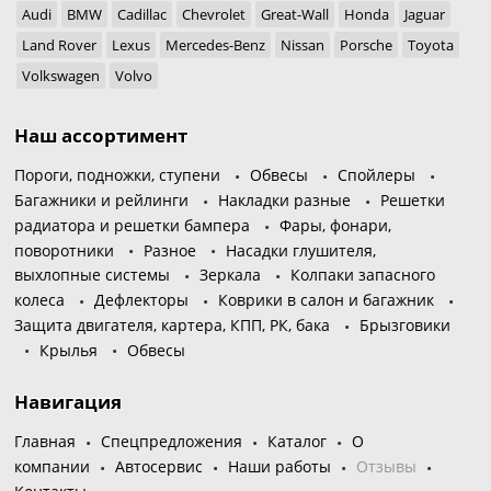
Audi
BMW
Cadillac
Chevrolet
Great-Wall
Honda
Jaguar
Land Rover
Lexus
Mercedes-Benz
Nissan
Porsche
Toyota
Volkswagen
Volvo
Наш ассортимент
Пороги, подножки, ступени
Обвесы
Спойлеры
Багажники и рейлинги
Накладки разные
Решетки
радиатора и решетки бампера
Фары, фонари,
поворотники
Разное
Насадки глушителя,
выхлопные системы
Зеркала
Колпаки запасного
колеса
Дефлекторы
Коврики в салон и багажник
Защита двигателя, картера, КПП, РК, бака
Брызговики
Крылья
Обвесы
Навигация
Главная
Спецпредложения
Каталог
О
компании
Автосервис
Наши работы
Отзывы