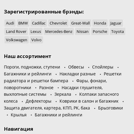
Зарегистрированные брэнды:
Audi
BMW
Cadillac
Chevrolet
Great-Wall
Honda
Jaguar
Land Rover
Lexus
Mercedes-Benz
Nissan
Porsche
Toyota
Volkswagen
Volvo
Наш ассортимент
Пороги, подножки, ступени
Обвесы
Спойлеры
Багажники и рейлинги
Накладки разные
Решетки
радиатора и решетки бампера
Фары, фонари,
поворотники
Разное
Насадки глушителя,
выхлопные системы
Зеркала
Колпаки запасного
колеса
Дефлекторы
Коврики в салон и багажник
Защита двигателя, картера, КПП, РК, бака
Брызговики
Крылья
Багажники и рейлинги
Навигация