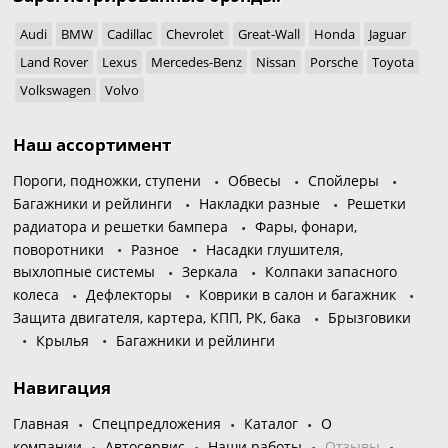
Audi
BMW
Cadillac
Chevrolet
Great-Wall
Honda
Jaguar
Land Rover
Lexus
Mercedes-Benz
Nissan
Porsche
Toyota
Volkswagen
Volvo
Наш ассортимент
Пороги, подножки, ступени
Обвесы
Спойлеры
Багажники и рейлинги
Накладки разные
Решетки
радиатора и решетки бампера
Фары, фонари,
поворотники
Разное
Насадки глушителя,
выхлопные системы
Зеркала
Колпаки запасного
колеса
Дефлекторы
Коврики в салон и багажник
Защита двигателя, картера, КПП, РК, бака
Брызговики
Крылья
Багажники и рейлинги
Навигация
Главная
Спецпредложения
Каталог
О
компании
Автосервис
Наши работы
Отзывы