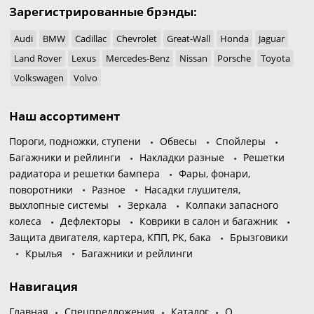
Зарегистрированные брэнды:
Audi
BMW
Cadillac
Chevrolet
Great-Wall
Honda
Jaguar
Land Rover
Lexus
Mercedes-Benz
Nissan
Porsche
Toyota
Volkswagen
Volvo
Наш ассортимент
Пороги, подножки, ступени
Обвесы
Спойлеры
Багажники и рейлинги
Накладки разные
Решетки
радиатора и решетки бампера
Фары, фонари,
поворотники
Разное
Насадки глушителя,
выхлопные системы
Зеркала
Колпаки запасного
колеса
Дефлекторы
Коврики в салон и багажник
Защита двигателя, картера, КПП, РК, бака
Брызговики
Крылья
Багажники и рейлинги
Навигация
Главная
Спецпредложения
Каталог
О