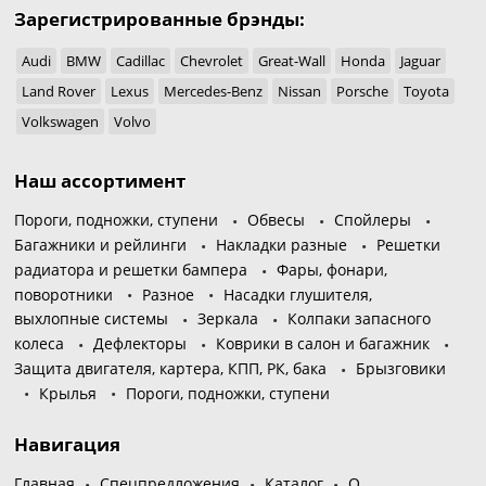
Зарегистрированные брэнды:
Audi
BMW
Cadillac
Chevrolet
Great-Wall
Honda
Jaguar
Land Rover
Lexus
Mercedes-Benz
Nissan
Porsche
Toyota
Volkswagen
Volvo
Наш ассортимент
Пороги, подножки, ступени
Обвесы
Спойлеры
Багажники и рейлинги
Накладки разные
Решетки
радиатора и решетки бампера
Фары, фонари,
поворотники
Разное
Насадки глушителя,
выхлопные системы
Зеркала
Колпаки запасного
колеса
Дефлекторы
Коврики в салон и багажник
Защита двигателя, картера, КПП, РК, бака
Брызговики
Крылья
Пороги, подножки, ступени
Навигация
Главная
Спецпредложения
Каталог
О