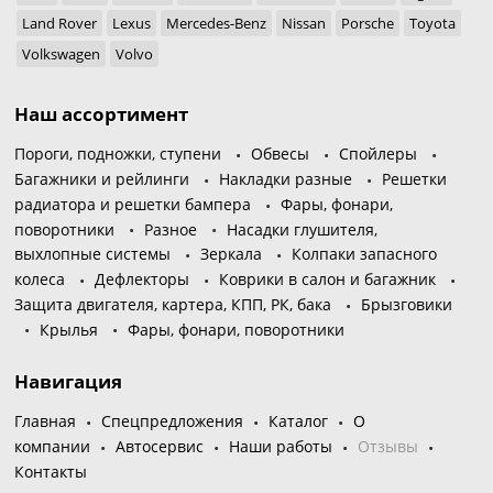
Land Rover
Lexus
Mercedes-Benz
Nissan
Porsche
Toyota
Volkswagen
Volvo
Наш ассортимент
Пороги, подножки, ступени
Обвесы
Спойлеры
Багажники и рейлинги
Накладки разные
Решетки
радиатора и решетки бампера
Фары, фонари,
поворотники
Разное
Насадки глушителя,
выхлопные системы
Зеркала
Колпаки запасного
колеса
Дефлекторы
Коврики в салон и багажник
Защита двигателя, картера, КПП, РК, бака
Брызговики
Крылья
Фары, фонари, поворотники
Навигация
Главная
Спецпредложения
Каталог
О
компании
Автосервис
Наши работы
Отзывы
Контакты