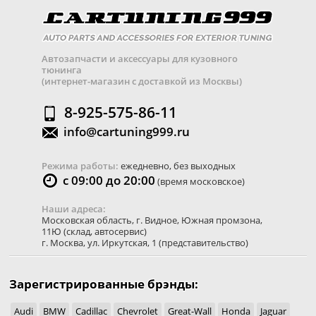
Автозапчасти и аксессуары для кузовного
тюнинга
(интернет-магазин с доставкой из Москвы)
8-925-575-86-11
info@cartuning999.ru
Режима работы:
ежедневно, без выходных
с 09:00 до 20:00
(время московское)
Наши адреса:
Московская область
,
г. Видное
,
Южная промзона,
11Ю
(склад, автосервис)
г. Москва
,
ул. Иркутская, 1
(представительство)
Зарегистрированные брэнды:
Audi
BMW
Cadillac
Chevrolet
Great-Wall
Honda
Jaguar