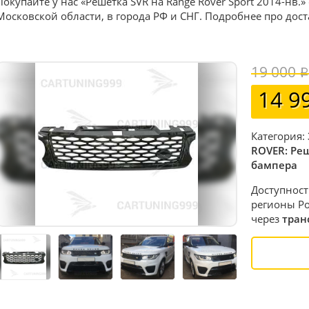
Покупайте у нас «Решетка SVR на Range Rover Sport 2014-нв.»
Московской области, в города РФ и СНГ. Подробнее про дос
19 000
14 9
Категория:
ROVER: Ре
бампера
Доступност
регионы Ро
через
тран