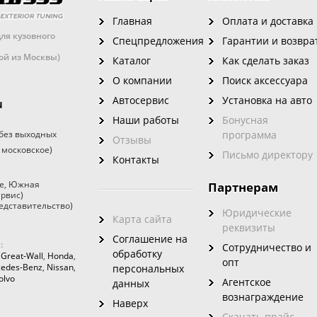
Главная
Оплата и доставка
ля кузовного
Спецпредложения
Гарантии и возвра
кой из Москвы)
Каталог
Как сделать заказ
О компании
Поиск аксессуара
Автосервис
Установка на авто
u
Наши работы
Бонусная
без выходных
программа
Отзывы
 московское)
Письмо директору
Контакты
е
,
Южная
Партнерам
ервис)
едставительство)
Юридические
Карта сайта
реквизиты
Соглашение на
:
Сотрудничество и
обработку
,
Great-Wall
,
Honda
,
опт
edes-Benz
,
Nissan
,
персональных
olvo
Агентское
данных
вознаграждение
Наверх
Скачать прайс