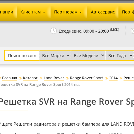
мпании
Клиентам
Партнерам
Автосервис
Порт
Оплата и доставка
Юридические реквизиты
(МСК)
Ежедневно,
09:00 - 20:00
Гарантии и возврат
Сотрудничество и опт
Как сделать заказ
Агентское вознаграждение
Установка на авто
Скачать прайс
Бонусная программа
Реклама
Главная
Каталог
Land Rover
Range Rover Sport
2014
Реше
Письмо директору
Решетка SVR на Range Rover Sport 2014-нв.
Решетка SVR на Range Rover Sp
Ищете Решетки радиатора и решетки бампера для LAND ROVE