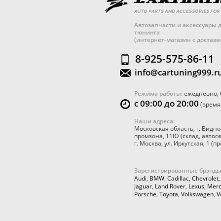
Автозапчасти и аксессуары д
тюнинга
(интернет-магазин с достав
8-925-575-86-11
info@cartuning999.r
Режима работы:
ежедневно, 
с 09:00 до 20:00
(время
Наши адреса:
Московская область
,
г. Видно
промзона, 11Ю
(склад, автос
г. Москва
,
ул. Иркутская, 1
(пр
Зарегистрированные брэнды
Audi
,
BMW
,
Cadillac
,
Chevrolet
Jaguar
,
Land Rover
,
Lexus
,
Merc
Porsche
,
Toyota
,
Volkswagen
,
V