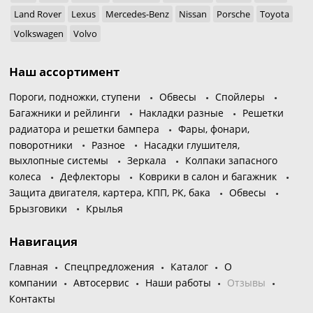
Land Rover
Lexus
Mercedes-Benz
Nissan
Porsche
Toyota
Volkswagen
Volvo
Наш ассортимент
Пороги, подножки, ступени
Обвесы
Спойлеры
Багажники и рейлинги
Накладки разные
Решетки
радиатора и решетки бампера
Фары, фонари,
поворотники
Разное
Насадки глушителя,
выхлопные системы
Зеркала
Колпаки запасного
колеса
Дефлекторы
Коврики в салон и багажник
Защита двигателя, картера, КПП, РК, бака
Обвесы
Брызговики
Крылья
Навигация
Главная
Спецпредложения
Каталог
О
компании
Автосервис
Наши работы
Отзывы
Контакты