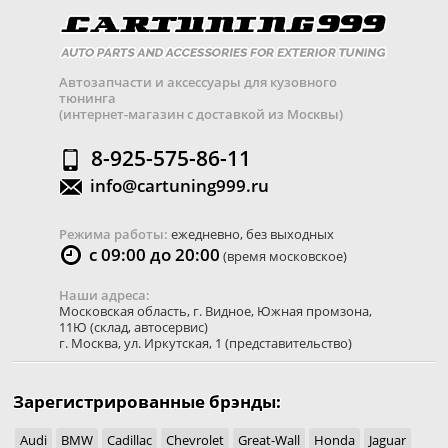
Автозапчасти и аксессуары для кузовного
тюнинга
(интернет-магазин с доставкой из Москвы)
8-925-575-86-11
info@cartuning999.ru
Режима работы:
ежедневно, без выходных
с 09:00 до 20:00
(время московское)
Наши адреса:
Московская область
,
г. Видное
,
Южная промзона,
11Ю
(склад, автосервис)
г. Москва
,
ул. Иркутская, 1
(представительство)
Зарегистрированные брэнды:
Audi
BMW
Cadillac
Chevrolet
Great-Wall
Honda
Jaguar