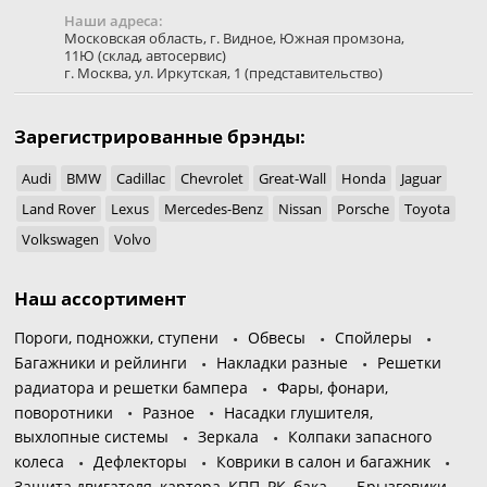
Наши адреса:
Московская область
,
г. Видное
,
Южная промзона,
11Ю
(склад, автосервис)
г. Москва
,
ул. Иркутская, 1
(представительство)
Зарегистрированные брэнды:
Audi
BMW
Cadillac
Chevrolet
Great-Wall
Honda
Jaguar
Land Rover
Lexus
Mercedes-Benz
Nissan
Porsche
Toyota
Volkswagen
Volvo
Наш ассортимент
Пороги, подножки, ступени
Обвесы
Спойлеры
Багажники и рейлинги
Накладки разные
Решетки
радиатора и решетки бампера
Фары, фонари,
поворотники
Разное
Насадки глушителя,
выхлопные системы
Зеркала
Колпаки запасного
колеса
Дефлекторы
Коврики в салон и багажник
Защита двигателя, картера, КПП, РК, бака
Брызговики