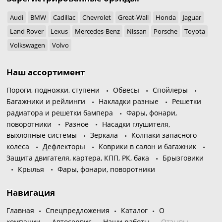
Audi
BMW
Cadillac
Chevrolet
Great-Wall
Honda
Jaguar
Land Rover
Lexus
Mercedes-Benz
Nissan
Porsche
Toyota
Volkswagen
Volvo
Наш ассортимент
Пороги, подножки, ступени
Обвесы
Спойлеры
Багажники и рейлинги
Накладки разные
Решетки
радиатора и решетки бампера
Фары, фонари,
поворотники
Разное
Насадки глушителя,
выхлопные системы
Зеркала
Колпаки запасного
колеса
Дефлекторы
Коврики в салон и багажник
Защита двигателя, картера, КПП, РК, бака
Брызговики
Крылья
Фары, фонари, поворотники
Навигация
Главная
Спецпредложения
Каталог
О
компании
Автосервис
Наши работы
Отзывы