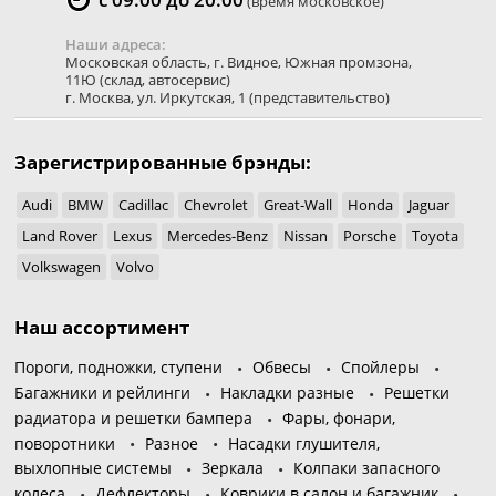
(время московское)
Наши адреса:
Московская область
,
г. Видное
,
Южная промзона,
11Ю
(склад, автосервис)
г. Москва
,
ул. Иркутская, 1
(представительство)
Зарегистрированные брэнды:
Audi
BMW
Cadillac
Chevrolet
Great-Wall
Honda
Jaguar
Land Rover
Lexus
Mercedes-Benz
Nissan
Porsche
Toyota
Volkswagen
Volvo
Наш ассортимент
Пороги, подножки, ступени
Обвесы
Спойлеры
Багажники и рейлинги
Накладки разные
Решетки
радиатора и решетки бампера
Фары, фонари,
поворотники
Разное
Насадки глушителя,
выхлопные системы
Зеркала
Колпаки запасного
колеса
Дефлекторы
Коврики в салон и багажник