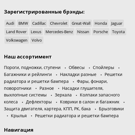
Зарегистрированные брэнды:
Audi
BMW
Cadillac
Chevrolet
Great-Wall
Honda
Jaguar
Land Rover
Lexus
Mercedes-Benz
Nissan
Porsche
Toyota
Volkswagen
Volvo
Наш ассортимент
Пороги, подножки, ступени
Обвесы
Спойлеры
Багажники и рейлинги
Накладки разные
Решетки
радиатора и решетки бампера
Фары, фонари,
поворотники
Разное
Насадки глушителя,
выхлопные системы
Зеркала
Колпаки запасного
колеса
Дефлекторы
Коврики в салон и багажник
Защита двигателя, картера, КПП, РК, бака
Брызговики
Крылья
Решетки радиатора и решетки бампера
Навигация