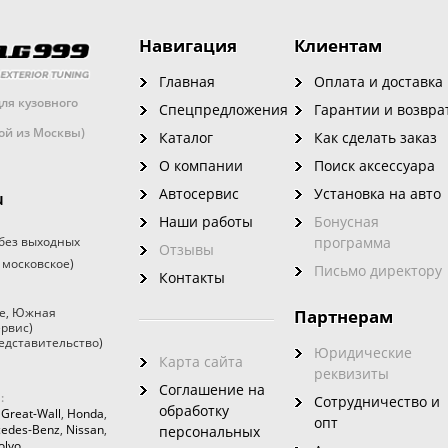
Навигация
Клиентам
Главная
Оплата и доставка
ля кузовного
Спецпредложения
Гарантии и возвра
кой из Москвы)
Каталог
Как сделать заказ
О компании
Поиск аксессуара
Автосервис
Установка на авто
u
Наши работы
Бонусная
без выходных
программа
Отзывы
 московское)
Письмо директору
Контакты
е
,
Южная
Партнерам
ервис)
едставительство)
Юридические
Карта сайта
реквизиты
Соглашение на
:
Сотрудничество и
обработку
,
Great-Wall
,
Honda
,
опт
edes-Benz
,
Nissan
,
персональных
olvo