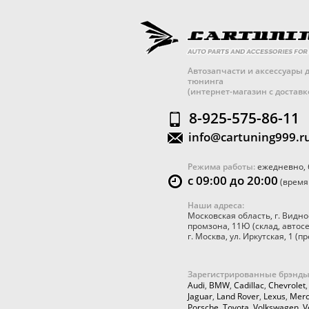
Автозапчасти и аксессуары д
тюнинга
(интернет-магазин с достав
8-925-575-86-11
info@cartuning999.r
Режима работы:
ежедневно, 
с 09:00 до 20:00
(время
Наши адреса:
Московская область
,
г. Видно
промзона, 11Ю
(склад, автос
г. Москва
,
ул. Иркутская, 1
(пр
Зарегистрированные брэнды
Audi
,
BMW
,
Cadillac
,
Chevrolet
Jaguar
,
Land Rover
,
Lexus
,
Merc
Porsche
,
Toyota
,
Volkswagen
,
V