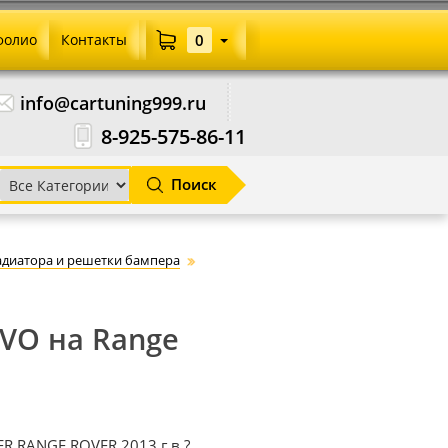
фолио
Контакты
0
info@cartuning999.ru
8-925-575-86-11
Поиск
адиатора и решетки бампера
VO на Range
R RANGE ROVER 2013 г.в.?