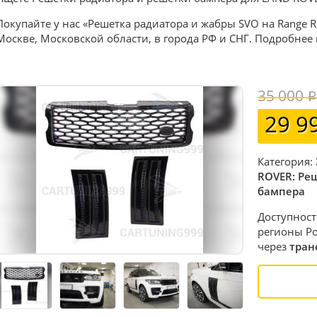
Покупайте у нас «Решетка радиатора и жабры SVO на Range R
Москве, Московской области, в города РФ и СНГ. Подробнее
35 000
29 9
Категория:
ROVER: Ре
бампера
Доступност
регионы Ро
через
тран