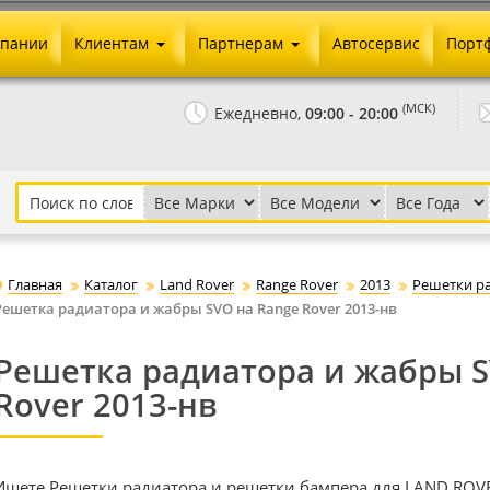
мпании
Клиентам
Партнерам
Автосервис
Порт
Оплата и доставка
Юридические реквизиты
(МСК)
Ежедневно,
09:00 - 20:00
Гарантии и возврат
Сотрудничество и опт
Как сделать заказ
Агентское вознаграждение
Установка на авто
Скачать прайс
Бонусная программа
Реклама
Главная
Каталог
Land Rover
Range Rover
2013
Решетки р
Письмо директору
Решетка радиатора и жабры SVO на Range Rover 2013-нв
Решетка радиатора и жабры S
Rover 2013-нв
Ищете Решетки радиатора и решетки бампера для LAND ROVE