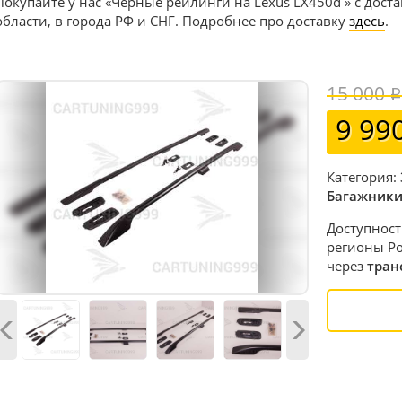
Покупайте у нас «Черные рейлинги на Lexus LX450d » с дост
области, в города РФ и СНГ. Подробнее про доставку
здесь
.
15 000
9 99
Категория:
Багажники
Доступност
регионы Ро
через
тран