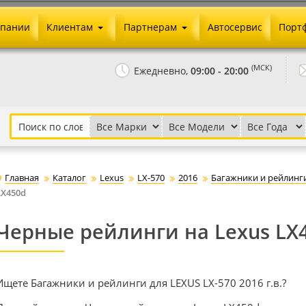
мпании
Клиентам
Партнерам
Автосервис
Порт
Оплата и доставка
Юридические реквизиты
(МСК)
Ежедневно,
09:00 - 20:00
Гарантии и возврат
Сотрудничество и опт
Как сделать заказ
Агентское вознаграждение
Установка на авто
Скачать прайс
Бонусная программа
Реклама
Главная
Каталог
Lexus
LX-570
2016
Багажники и рейлинг
Письмо директору
LX450d
Черные рейлинги на Lexus LX
Ищете Багажники и рейлинги для LEXUS LX-570 2016 г.в.?