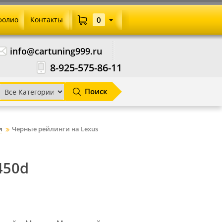
фолио
Контакты
0
info@cartuning999.ru
8-925-575-86-11
Поиск
и
Черные рейлинги на Lexus
450d