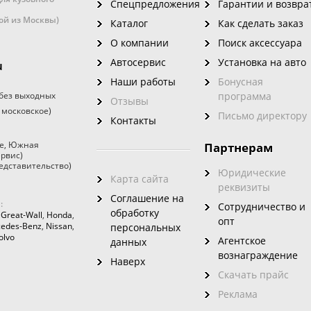
Спецпредложения
Гарантии и возвра
кой из Москвы)
Каталог
Как сделать заказ
О компании
Поиск аксессуара
Автосервис
Установка на авто
u
Наши работы
Бонусная
без выходных
программа
Отзывы
 московское)
Письмо директору
Контакты
е
,
Южная
Партнерам
ервис)
едставительство)
Юридические
Карта сайта
реквизиты
Соглашение на
:
Сотрудничество и
обработку
,
Great-Wall
,
Honda
,
опт
edes-Benz
,
Nissan
,
персональных
olvo
Агентское
данных
вознаграждение
Наверх
Скачать прайс
Реклама