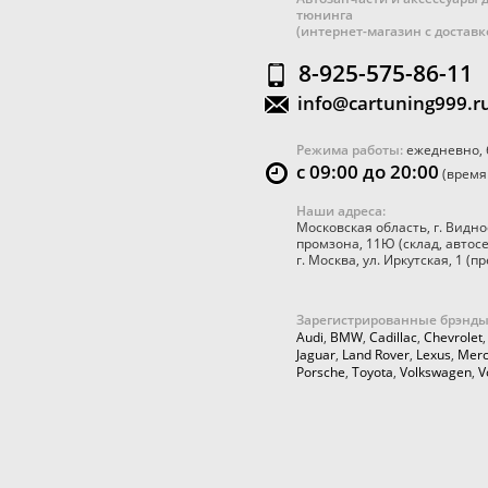
тюнинга
(интернет-магазин с достав
8-925-575-86-11
info@cartuning999.r
Режима работы:
ежедневно, 
с 09:00 до 20:00
(время
Наши адреса:
Московская область
,
г. Видно
промзона, 11Ю
(склад, автос
г. Москва
,
ул. Иркутская, 1
(пр
Зарегистрированные брэнды
Audi
,
BMW
,
Cadillac
,
Chevrolet
Jaguar
,
Land Rover
,
Lexus
,
Merc
Porsche
,
Toyota
,
Volkswagen
,
V