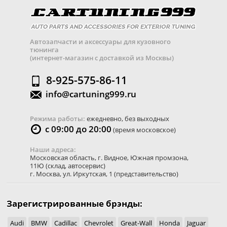
Автозапчасти и аксессуары для кузовного
тюнинга
(интернет-магазин с доставкой из Москвы)
8-925-575-86-11
info@cartuning999.ru
Режима работы:
ежедневно, без выходных
с 09:00 до 20:00
(время московское)
Наши адреса:
Московская область
,
г. Видное
,
Южная промзона,
11Ю
(склад, автосервис)
г. Москва
,
ул. Иркутская, 1
(представительство)
Зарегистрированные брэнды:
Audi
BMW
Cadillac
Chevrolet
Great-Wall
Honda
Jaguar