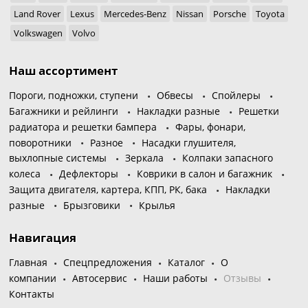
Land Rover
Lexus
Mercedes-Benz
Nissan
Porsche
Toyota
Volkswagen
Volvo
Наш ассортимент
Пороги, подножки, ступени
Обвесы
Спойлеры
Багажники и рейлинги
Накладки разные
Решетки
радиатора и решетки бампера
Фары, фонари,
поворотники
Разное
Насадки глушителя,
выхлопные системы
Зеркала
Колпаки запасного
колеса
Дефлекторы
Коврики в салон и багажник
Защита двигателя, картера, КПП, РК, бака
Накладки
разные
Брызговики
Крылья
Навигация
Главная
Спецпредложения
Каталог
О
компании
Автосервис
Наши работы
Отзывы
Контакты