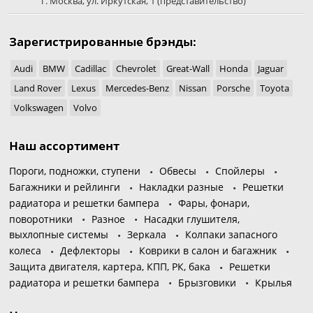
г. Москва
,
ул. Иркутская, 1
(представительство)
Зарегистрированные брэнды:
Audi
BMW
Cadillac
Chevrolet
Great-Wall
Honda
Jaguar
Land Rover
Lexus
Mercedes-Benz
Nissan
Porsche
Toyota
Volkswagen
Volvo
Наш ассортимент
Пороги, подножки, ступени
Обвесы
Спойлеры
Багажники и рейлинги
Накладки разные
Решетки
радиатора и решетки бампера
Фары, фонари,
поворотники
Разное
Насадки глушителя,
выхлопные системы
Зеркала
Колпаки запасного
колеса
Дефлекторы
Коврики в салон и багажник
Защита двигателя, картера, КПП, РК, бака
Решетки
радиатора и решетки бампера
Брызговики
Крылья