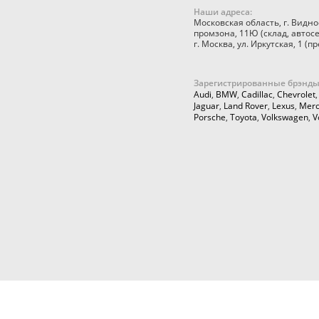
Наши адреса:
Московская область
,
г. Видно
промзона, 11Ю
(склад, автос
г. Москва
,
ул. Иркутская, 1
(пр
Зарегистрированные брэнды
Audi
,
BMW
,
Cadillac
,
Chevrolet
Jaguar
,
Land Rover
,
Lexus
,
Merc
Porsche
,
Toyota
,
Volkswagen
,
V