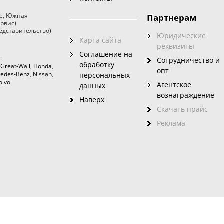
е
,
Южная
Партнерам
ервис)
едставительство)
Юридические
Карта сайта
реквизиты
Соглашение на
:
Сотрудничество и
обработку
,
Great-Wall
,
Honda
,
опт
edes-Benz
,
Nissan
,
персональных
olvo
Агентское
данных
вознаграждение
Наверх
Скачать прайс
Реклама