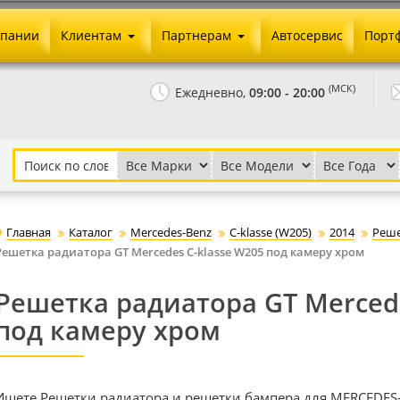
мпании
Клиентам
Партнерам
Автосервис
Порт
Оплата и доставка
Юридические реквизиты
(МСК)
Ежедневно,
09:00 - 20:00
Гарантии и возврат
Сотрудничество и опт
Как сделать заказ
Агентское вознаграждение
Установка на авто
Скачать прайс
Бонусная программа
Реклама
Главная
Каталог
Mercedes-Benz
C-klasse (W205)
2014
Реше
Письмо директору
Решетка радиатора GT Mercedes C-klasse W205 под камеру хром
Решетка радиатора GT Mercede
под камеру хром
Ищете Решетки радиатора и решетки бампера для MERCEDES-B