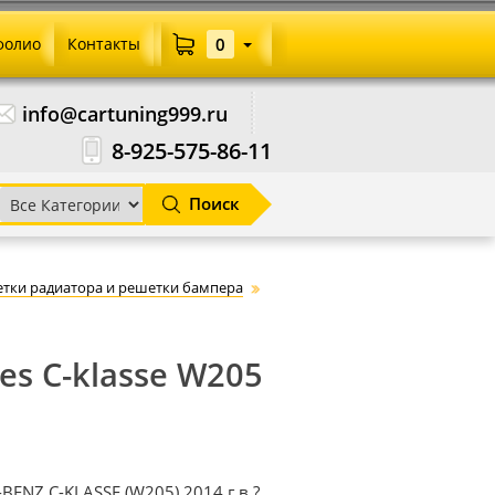
фолио
Контакты
0
info@cartuning999.ru
8-925-575-86-11
Поиск
тки радиатора и решетки бампера
s C-klasse W205
ENZ C-KLASSE (W205) 2014 г.в.?