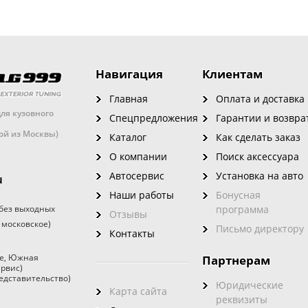
Навигация
Клиентам
Главная
Оплата и доставка
ля кузовного
Спецпредложения
Гарантии и возвра
кой из Москвы)
Каталог
Как сделать заказ
О компании
Поиск аксессуара
Автосервис
Установка на авто
u
Наши работы
Бонусная
без выходных
программа
Отзывы
 московское)
Письмо директору
Контакты
е
,
Южная
Партнерам
ервис)
едставительство)
Юридические
Карта сайта
реквизиты