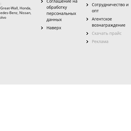
Соглашение на
:
Сотрудничество и
обработку
,
Great-Wall
,
Honda
,
опт
edes-Benz
,
Nissan
,
персональных
olvo
Агентское
данных
вознаграждение
Наверх
Скачать прайс
Реклама
зовного
ого сайта без указания на него ссылки запрещено. Использование инфо
данном сайте представлен материал для пользователей старше 16 лет.