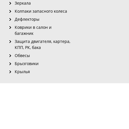
Зеркала
Колпаки запасного колеса
Дефлекторы
Коврики в салон и
багажник
Защита двигателя, картера,
КПП, РК, бака
Обвесы
Брызговики
Крылья
рмации с сайта для печатных изданий