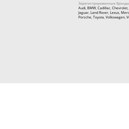
Зарегистрированные брэнды
Audi
,
BMW
,
Cadillac
,
Chevrolet
Jaguar
,
Land Rover
,
Lexus
,
Merc
Porsche
,
Toyota
,
Volkswagen
,
V
© 2026,
Cartuning999.RU,
Автозапчасти и аксессуары для ку
тюнинга
Любое использование информации с данн
только с согласия правообладателя. На 