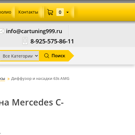
фолио
Контакты
0
info@cartuning999.ru
8-925-575-86-11
Поиск
есы
Диффузор и насадки 63s AMG
на Mercedes C-
?