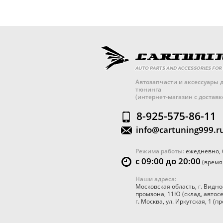
Автозапчасти и аксессуары д
тюнинга
(интернет-магазин с достав
8-925-575-86-11
info@cartuning999.r
Режима работы:
ежедневно, 
с 09:00 до 20:00
(время
Наши адреса:
Московская область
,
г. Видно
промзона, 11Ю
(склад, автос
г. Москва
,
ул. Иркутская, 1
(пр