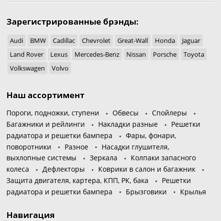
Зарегистрированные брэнды:
Audi
BMW
Cadillac
Chevrolet
Great-Wall
Honda
Jaguar
Land Rover
Lexus
Mercedes-Benz
Nissan
Porsche
Toyota
Volkswagen
Volvo
Наш ассортимент
Пороги, подножки, ступени
Обвесы
Спойлеры
Багажники и рейлинги
Накладки разные
Решетки
радиатора и решетки бампера
Фары, фонари,
поворотники
Разное
Насадки глушителя,
выхлопные системы
Зеркала
Колпаки запасного
колеса
Дефлекторы
Коврики в салон и багажник
Защита двигателя, картера, КПП, РК, бака
Решетки
радиатора и решетки бампера
Брызговики
Крылья
Навигация