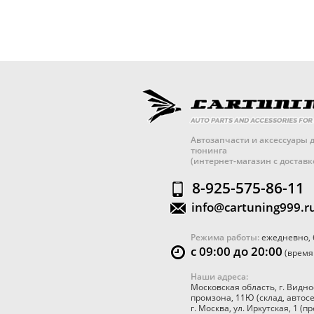
Автозапчасти и аксессуары д
тюнинга
(интернет-магазин с достав
8-925-575-86-11
info@cartuning999.r
Режима работы:
ежедневно, 
с 09:00 до 20:00
(время
Наши адреса:
Московская область
,
г. Видно
промзона, 11Ю
(склад, автос
г. Москва
,
ул. Иркутская, 1
(пр