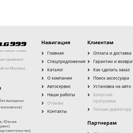
Навигация
Клиентам
Главная
Оплата и доставка
ля кузовного
Спецпредложения
Гарантии и возвра
кой из Москвы)
Каталог
Как сделать заказ
О компании
Поиск аксессуара
Автосервис
Установка на авто
u
Наши работы
Бонусная
без выходных
программа
Отзывы
 московское)
Письмо директору
Контакты
е
,
Южная
Партнерам
ервис)
едставительство)