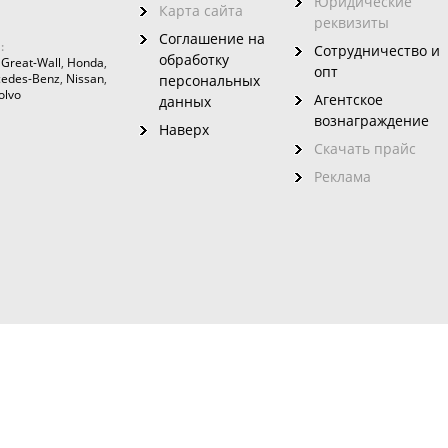
Юридические
Карта сайта
реквизиты
Соглашение на
:
Сотрудничество и
обработку
,
Great-Wall
,
Honda
,
опт
edes-Benz
,
Nissan
,
персональных
olvo
Агентское
данных
вознаграждение
Наверх
Скачать прайс
Реклама
зовного