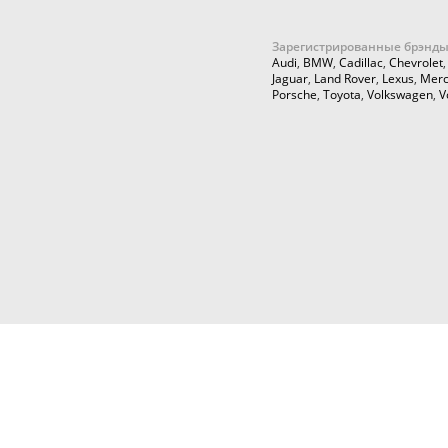
Зарегистрированные брэнды
Audi
,
BMW
,
Cadillac
,
Chevrolet
Jaguar
,
Land Rover
,
Lexus
,
Merc
Porsche
,
Toyota
,
Volkswagen
,
V
© 2026,
Cartuning999.RU,
Автозапчасти и аксессуары для ку
тюнинга