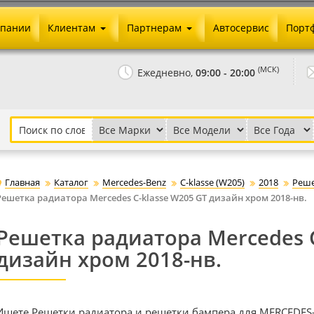
мпании
Клиентам
Партнерам
Автосервис
Порт
Оплата и доставка
Юридические реквизиты
(МСК)
Ежедневно,
09:00 - 20:00
Гарантии и возврат
Сотрудничество и опт
Как сделать заказ
Агентское вознаграждение
Установка на авто
Скачать прайс
Бонусная программа
Реклама
Главная
Каталог
Mercedes-Benz
C-klasse (W205)
2018
Реше
Письмо директору
Решетка радиатора Mercedes C-klasse W205 GT дизайн хром 2018-нв.
Решетка радиатора Mercedes C
дизайн хром 2018-нв.
Ищете Решетки радиатора и решетки бампера для MERCEDES-B