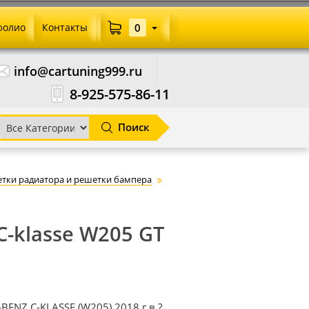
фолио
Контакты
0
info@cartuning999.ru
8-925-575-86-11
Поиск
тки радиатора и решетки бампера
-klasse W205 GT
ENZ C-KLASSE (W205) 2018 г.в.?