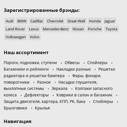
Зарегистрированные брэнды:
Audi
BMW
Cadillac
Chevrolet
Great-Wall
Honda
Jaguar
Land Rover
Lexus
Mercedes-Benz
Nissan
Porsche
Toyota
Volkswagen
Volvo
Наш ассортимент
Пороги, подножки, ступени
Обвесы
Спойлеры
Багажники и рейлинги
Накладки разные
Решетки
радиатора и решетки бампера
Фары, фонари,
поворотники
Разное
Насадки глушителя,
выхлопные системы
Зеркала
Колпаки запасного
колеса
Дефлекторы
Коврики в салон и багажник
Защита двигателя, картера, КПП, РК, бака
Спойлеры
Брызговики
Крылья
Навигация