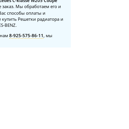
edes C-klasse W205 Coupe
е заказ. Мы обработаем его и
Вас способы оплаты и
е купить Решетки радиатора и
ES-BENZ.
онам
8-925-575-86-11
, мы