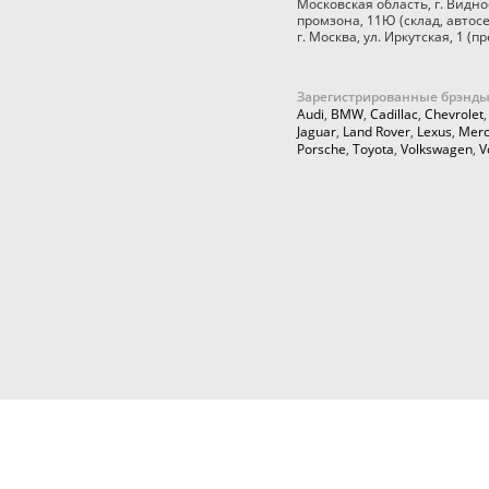
Московская область
,
г. Видно
промзона, 11Ю
(склад, автос
г. Москва
,
ул. Иркутская, 1
(пр
Зарегистрированные брэнды
Audi
,
BMW
,
Cadillac
,
Chevrolet
Jaguar
,
Land Rover
,
Lexus
,
Merc
Porsche
,
Toyota
,
Volkswagen
,
V
© 2026,
Cartuning999.RU,