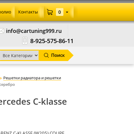
фолио
Контакты
0
info@cartuning999.ru
8-925-575-86-11
Поиск
Решетки радиатора и решетки
 серебро
cedes C-klasse
-BENZ C-KLASSE (W205) COUPE