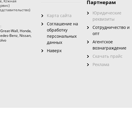
е
,
Южная
Партнерам
ервис)
едставительство)
Юридические
Карта сайта
реквизиты
Соглашение на
:
Сотрудничество и
обработку
,
Great-Wall
,
Honda
,
опт
edes-Benz
,
Nissan
,
персональных
olvo
Агентское
данных
вознаграждение
Наверх
Скачать прайс
Реклама