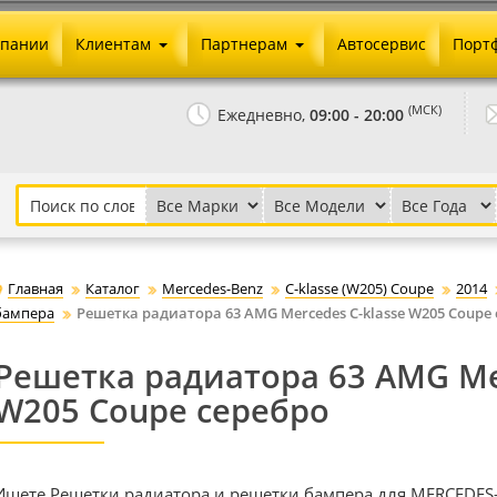
мпании
Клиентам
Партнерам
Автосервис
Порт
Оплата и доставка
Юридические реквизиты
(МСК)
Ежедневно,
09:00 - 20:00
Гарантии и возврат
Сотрудничество и опт
Как сделать заказ
Агентское вознаграждение
Установка на авто
Скачать прайс
Бонусная программа
Реклама
Главная
Каталог
Mercedes-Benz
C-klasse (W205) Coupe
2014
Письмо директору
бампера
Решетка радиатора 63 AMG Mercedes C-klasse W205 Coupe
Решетка радиатора 63 AMG Mer
W205 Coupe серебро
Ищете Решетки радиатора и решетки бампера для MERCEDES