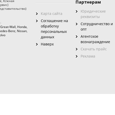
е
,
Южная
Партнерам
ервис)
едставительство)
Юридические
Карта сайта
реквизиты
Соглашение на
:
Сотрудничество и
обработку
,
Great-Wall
,
Honda
,
опт
edes-Benz
,
Nissan
,
персональных
olvo
Агентское
данных
вознаграждение
Наверх
Скачать прайс
Реклама