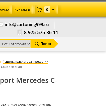
фолио
Контакты
0
info@cartuning999.ru
8-925-575-86-11
Поиск
Решетки радиатора и решетки
5 Coupe черная
ort Mercedes C-
-BENZ C-KLASSE (W205) COUPE