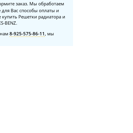
формите заказ. Мы обработаем
 для Вас способы оплаты и
е купить Решетки радиатора и
ES-BENZ.
онам
8-925-575-86-11
, мы