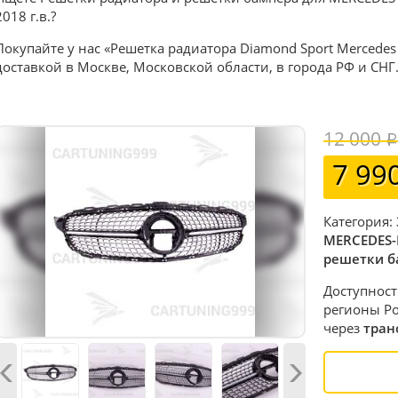
2018 г.в.?
Покупайте у нас «Решетка радиатора Diamond Sport Mercedes 
доставкой в Москве, Московской области, в города РФ и СНГ
12 000
7 99
Категория:
MERCEDES-
решетки б
Доступност
регионы Ро
через
тран