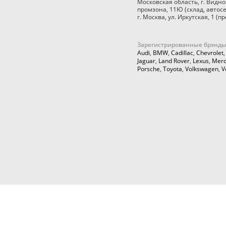
Московская область
,
г. Видно
промзона, 11Ю
(склад, автос
г. Москва
,
ул. Иркутская, 1
(пр
Зарегистрированные брэнды
Audi
,
BMW
,
Cadillac
,
Chevrolet
Jaguar
,
Land Rover
,
Lexus
,
Merc
Porsche
,
Toyota
,
Volkswagen
,
V
© 2026,
Cartuning999.RU,