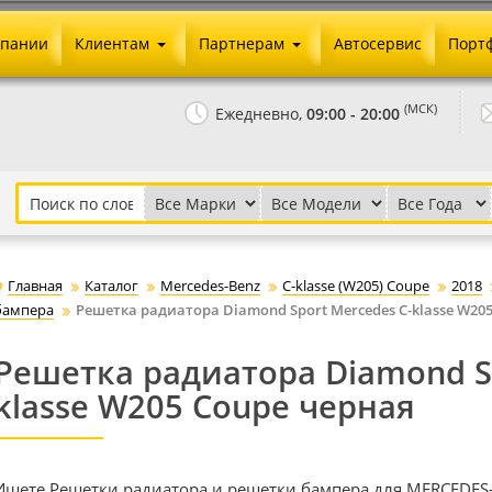
мпании
Клиентам
Партнерам
Автосервис
Порт
Оплата и доставка
Юридические реквизиты
(МСК)
Ежедневно,
09:00 - 20:00
Гарантии и возврат
Сотрудничество и опт
Как сделать заказ
Агентское вознаграждение
Установка на авто
Скачать прайс
Бонусная программа
Реклама
Главная
Каталог
Mercedes-Benz
C-klasse (W205) Coupe
2018
Письмо директору
бампера
Решетка радиатора Diamond Sport Mercedes C-klasse W20
Решетка радиатора Diamond Sp
klasse W205 Coupe черная
Ищете Решетки радиатора и решетки бампера для MERCEDES