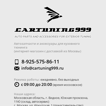
Автозапчасти и аксессуары для кузовного
тюнинга
(интернет-магазин с доставкой из Москвы)
8-925-575-86-11
info@cartuning999.ru
Режима работы:
ежедневно, без выходных
с 09:00 до 20:00
(время московское)
Наши адреса:
Московская область
,
г. Видное
,
Южная промзона,
11Ю
(склад, автосервис)
г. Москва
,
ул. Иркутская, 1
(представительство)