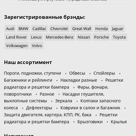
Зарегистрированные брэнды:
Audi
BMW
Cadillac
Chevrolet
Great-Wall
Honda
Jaguar
Land Rover
Lexus
Mercedes-Benz
Nissan
Porsche
Toyota
Volkswagen
Volvo
Наш ассортимент
Пороги, подножки, ступени
Обвесы
Спойлеры
Багажники и рейлинги
Накладки разные
Решетки
радиатора и решетки бампера
Фары, фонари,
поворотники
Разное
Насадки глушителя,
выхлопные системы
Зеркала
Колпаки запасного
колеса
Дефлекторы
Коврики в салон и багажник
Защита двигателя, картера, КПП, РК, бака
Решетки
радиатора и решетки бампера
Брызговики
Крылья
Навигация