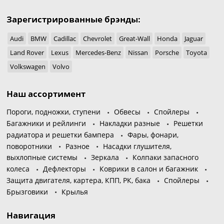
Зарегистрированные брэнды:
Audi
BMW
Cadillac
Chevrolet
Great-Wall
Honda
Jaguar
Land Rover
Lexus
Mercedes-Benz
Nissan
Porsche
Toyota
Volkswagen
Volvo
Наш ассортимент
Пороги, подножки, ступени
Обвесы
Спойлеры
Багажники и рейлинги
Накладки разные
Решетки
радиатора и решетки бампера
Фары, фонари,
поворотники
Разное
Насадки глушителя,
выхлопные системы
Зеркала
Колпаки запасного
колеса
Дефлекторы
Коврики в салон и багажник
Защита двигателя, картера, КПП, РК, бака
Спойлеры
Брызговики
Крылья
Навигация