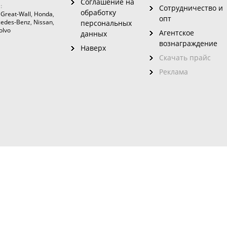
Соглашение на
:
Сотрудничество и
обработку
,
Great-Wall
,
Honda
,
опт
edes-Benz
,
Nissan
,
персональных
olvo
Агентское
данных
вознаграждение
Наверх
Скачать прайс
Реклама
зовного
ого сайта без указания на него ссылки запрещено. Использование инфо
данном сайте представлен материал для пользователей старше 16 лет.