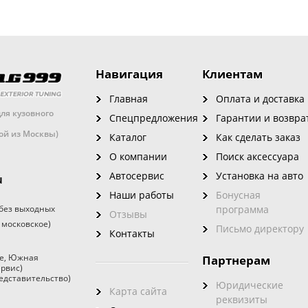
Навигация
Клиентам
Главная
Оплата и доставка
ля кузовного
Спецпредложения
Гарантии и возвра
кой из Москвы)
Каталог
Как сделать заказ
О компании
Поиск аксессуара
Автосервис
Установка на авто
u
Наши работы
Бонусная
без выходных
программа
Отзывы
 московское)
Письмо директору
Контакты
е
,
Южная
Партнерам
ервис)
едставительство)
Юридические
Карта сайта
реквизиты