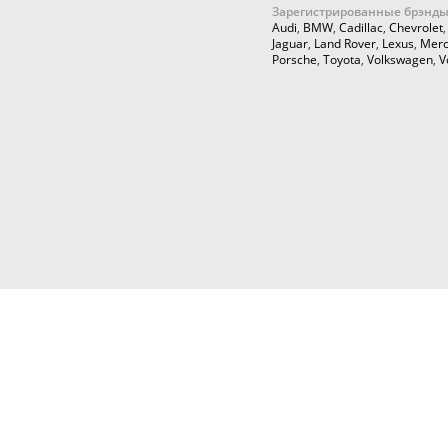
Зарегистрированные брэнды
Audi
,
BMW
,
Cadillac
,
Chevrolet
Jaguar
,
Land Rover
,
Lexus
,
Merc
Porsche
,
Toyota
,
Volkswagen
,
V
© 2026,
Cartuning999.RU,
Автозапчасти и аксессуары для ку
тюнинга
Любое использование информации с данн
только с согласия правообладателя. На 