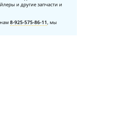
йлеры и другие запчасти и
онам
8-925-575-86-11
, мы