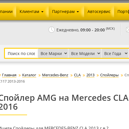
мпании
Клиентам
Партнерам
Автосервис
Порт
Оплата и доставка
Юридические реквизиты
(МСК)
Ежедневно,
09:00 - 20:00
Гарантии и возврат
Сотрудничество и опт
Как сделать заказ
Агентское вознаграждение
Установка на авто
Скачать прайс
Бонусная программа
Реклама
Главная
Каталог
Mercedes-Benz
CLA
2013
Спойлеры
Сп
Письмо директору
X117 2013-2016
Спойлер AMG на Mercedes CLA 
2016
Ищете Спойлеры для MERCEDES-BENZ CLA 2013 г.в.?