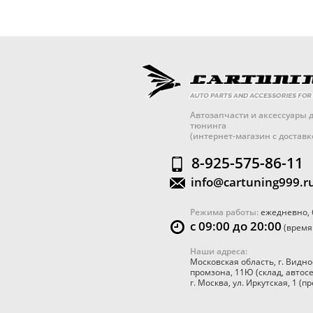
Автозапчасти и аксессуары д
тюнинга
(интернет-магазин с достав
8-925-575-86-11
info@cartuning999.r
Режима работы:
ежедневно, 
с 09:00 до 20:00
(время
Наши адреса:
Московская область
,
г. Видно
промзона, 11Ю
(склад, автос
г. Москва
,
ул. Иркутская, 1
(пр