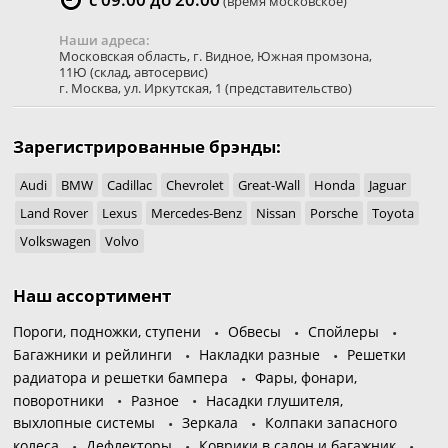
(время московское)
Наши адреса:
Московская область
,
г. Видное
,
Южная промзона,
11Ю
(склад, автосервис)
г. Москва
,
ул. Иркутская, 1
(представительство)
Зарегистрированные брэнды:
Audi
BMW
Cadillac
Chevrolet
Great-Wall
Honda
Jaguar
Land Rover
Lexus
Mercedes-Benz
Nissan
Porsche
Toyota
Volkswagen
Volvo
Наш ассортимент
Пороги, подножки, ступени
Обвесы
Спойлеры
Багажники и рейлинги
Накладки разные
Решетки
радиатора и решетки бампера
Фары, фонари,
поворотники
Разное
Насадки глушителя,
выхлопные системы
Зеркала
Колпаки запасного
колеса
Дефлекторы
Коврики в салон и багажник