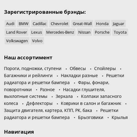
Зарегистрированные брэнды:
Audi
BMW
Cadillac
Chevrolet
Great-Wall
Honda
Jaguar
Land Rover
Lexus
Mercedes-Benz
Nissan
Porsche
Toyota
Volkswagen
Volvo
Наш ассортимент
Пороги, подножки, ступени
Обвесы
Спойлеры
Багажники и рейлинги
Накладки разные
Решетки
радиатора и решетки бампера
Фары, фонари,
поворотники
Разное
Насадки глушителя,
выхлопные системы
Зеркала
Колпаки запасного
колеса
Дефлекторы
Коврики в салон и багажник
Защита двигателя, картера, КПП, РК, бака
Решетки
радиатора и решетки бампера
Брызговики
Крылья
Навигация