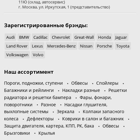
11Ю
(склад, автосервис)
г. Москва
,
ул. Иркутская, 1
(представительство)
Зарегистрированные брэнды:
Audi
BMW
Cadillac
Chevrolet
Great-Wall
Honda
Jaguar
Land Rover
Lexus
Mercedes-Benz
Nissan
Porsche
Toyota
Volkswagen
Volvo
Наш ассортимент
Пороги, подножки, ступени
Обвесы
Спойлеры
Багажники и рейлинги
Накладки разные
Решетки
радиатора и решетки бампера
Фары, фонари,
поворотники
Разное
Насадки глушителя,
выхлопные системы
Зеркала
Колпаки запасного
колеса
Дефлекторы
Коврики в салон и багажник
Защита двигателя, картера, КПП, РК, бака
Обвесы
Брызговики
Крылья