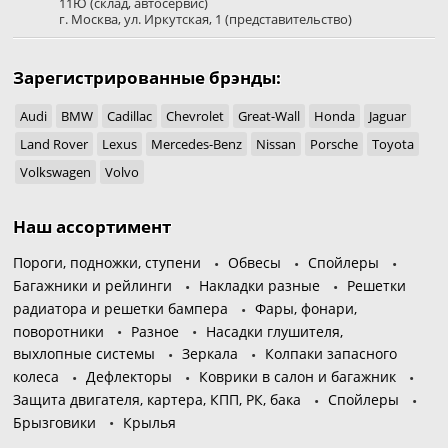
11Ю
(склад, автосервис)
г. Москва
,
ул. Иркутская, 1
(представительство)
Зарегистрированные брэнды:
Audi
BMW
Cadillac
Chevrolet
Great-Wall
Honda
Jaguar
Land Rover
Lexus
Mercedes-Benz
Nissan
Porsche
Toyota
Volkswagen
Volvo
Наш ассортимент
Пороги, подножки, ступени
Обвесы
Спойлеры
Багажники и рейлинги
Накладки разные
Решетки
радиатора и решетки бампера
Фары, фонари,
поворотники
Разное
Насадки глушителя,
выхлопные системы
Зеркала
Колпаки запасного
колеса
Дефлекторы
Коврики в салон и багажник
Защита двигателя, картера, КПП, РК, бака
Спойлеры
Брызговики
Крылья