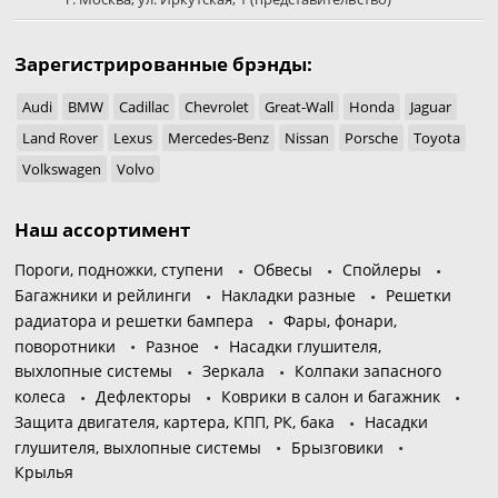
Зарегистрированные брэнды:
Audi
BMW
Cadillac
Chevrolet
Great-Wall
Honda
Jaguar
Land Rover
Lexus
Mercedes-Benz
Nissan
Porsche
Toyota
Volkswagen
Volvo
Наш ассортимент
Пороги, подножки, ступени
Обвесы
Спойлеры
Багажники и рейлинги
Накладки разные
Решетки
радиатора и решетки бампера
Фары, фонари,
поворотники
Разное
Насадки глушителя,
выхлопные системы
Зеркала
Колпаки запасного
колеса
Дефлекторы
Коврики в салон и багажник
Защита двигателя, картера, КПП, РК, бака
Насадки
глушителя, выхлопные системы
Брызговики
Крылья