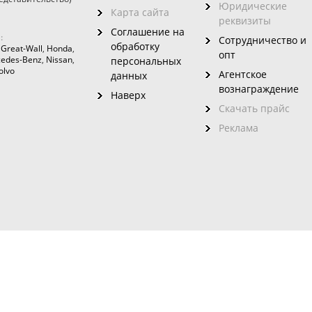
Юридические
Карта сайта
реквизиты
Соглашение на
:
Сотрудничество и
обработку
,
Great-Wall
,
Honda
,
опт
edes-Benz
,
Nissan
,
персональных
olvo
Агентское
данных
вознаграждение
Наверх
Скачать прайс
Реклама
зовного