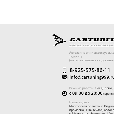
Автозапчасти и аксессуары д
тюнинга
(интернет-магазин с достав
8-925-575-86-11
info@cartuning999.r
Режима работы:
ежедневно, 
с 09:00 до 20:00
(время
Наши адреса:
Московская область
,
г. Видно
промзона, 11Ю
(склад, автос
г. Москва
,
ул. Иркутская, 1
(пр