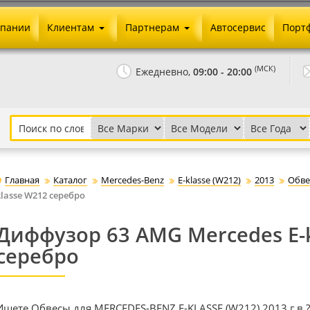
мпании
Клиентам
Партнерам
Автосервис
Порт
Оплата и доставка
Юридические реквизиты
(МСК)
Ежедневно,
09:00 - 20:00
Гарантии и возврат
Сотрудничество и опт
Как сделать заказ
Агентское вознаграждение
Установка на авто
Скачать прайс
Бонусная программа
Реклама
Главная
Каталог
Mercedes-Benz
E-klasse (W212)
2013
Обве
Письмо директору
klasse W212 серебро
Диффузор 63 AMG Mercedes E-
серебро
Ищете Обвесы для MERCEDES-BENZ E-KLASSE (W212) 2013 г.в.?