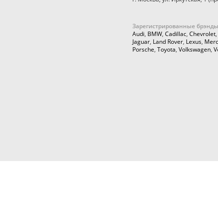
Зарегистрированные брэнды
Audi
,
BMW
,
Cadillac
,
Chevrolet
Jaguar
,
Land Rover
,
Lexus
,
Merc
Porsche
,
Toyota
,
Volkswagen
,
V
© 2026,
Cartuning999.RU,
Автозапчасти и аксессуары для ку
тюнинга