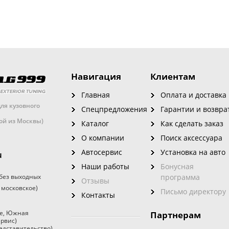
Навигация
Клиентам
Главная
Оплата и доставка
ля кузовного
Спецпредложения
Гарантии и возвра
кой из Москвы)
Каталог
Как сделать заказ
О компании
Поиск аксессуара
Автосервис
Установка на авто
u
Наши работы
Бонусная
без выходных
программа
Отзывы
 московское)
Письмо директору
Контакты
е
,
Южная
Партнерам
ервис)
едставительство)