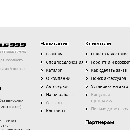
Навигация
Клиентам
Главная
Оплата и доставка
ля кузовного
Спецпредложения
Гарантии и возвра
кой из Москвы)
Каталог
Как сделать заказ
О компании
Поиск аксессуара
Автосервис
Установка на авто
u
Наши работы
Бонусная
без выходных
программа
Отзывы
 московское)
Письмо директору
Контакты
е
,
Южная
Партнерам
ервис)
едставительство)