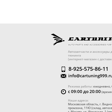
Автозапчасти и аксессуары д
тюнинга
(интернет-магазин с достав
8-925-575-86-11
info@cartuning999.r
Режима работы:
ежедневно, 
с 09:00 до 20:00
(время
Наши адреса:
Московская область
,
г. Видно
промзона, 11Ю
(склад, автос
г. Москва
,
ул. Иркутская, 1
(пр