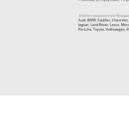
Зарегистрированные брэнды
Audi
,
BMW
,
Cadillac
,
Chevrolet
Jaguar
,
Land Rover
,
Lexus
,
Merc
Porsche
,
Toyota
,
Volkswagen
,
V
© 2026,
Cartuning999.RU,
Автозапчасти и аксессуары для ку
тюнинга