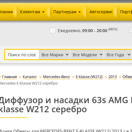
мпании
Клиентам
Партнерам
Автосервис
Порт
Оплата и доставка
Юридические реквизиты
(МСК)
Ежедневно,
09:00 - 20:00
Гарантии и возврат
Сотрудничество и опт
Как сделать заказ
Агентское вознаграждение
Установка на авто
Скачать прайс
Бонусная программа
Реклама
Главная
Каталог
Mercedes-Benz
E-klasse (W212)
2013
Обве
Письмо директору
Mercedes E-klasse W212 серебро
Диффузор и насадки 63s AMG 
klasse W212 серебро
Ищете Обвесы для MERCEDES-BENZ E-KLASSE (W212) 2013 г.в.?