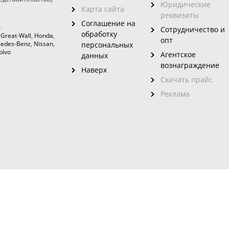
Юридические
Карта сайта
реквизиты
Соглашение на
:
Сотрудничество и
обработку
,
Great-Wall
,
Honda
,
опт
edes-Benz
,
Nissan
,
персональных
olvo
Агентское
данных
вознаграждение
Наверх
Скачать прайс
Реклама
зовного