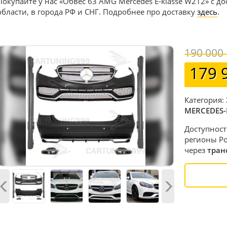
Покупайте у нас «Обвес 63 AMG Mercedes E-klasse W212» с д
области, в города РФ и СНГ. Подробнее про доставку
здесь
.
190 000
179 
Категория:
MERCEDES-
Доступност
регионы Ро
через
тран