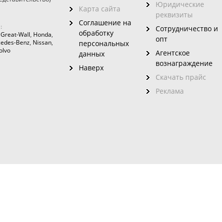
Юридические
Карта сайта
реквизиты
Соглашение на
:
Сотрудничество и
обработку
,
Great-Wall
,
Honda
,
опт
edes-Benz
,
Nissan
,
персональных
olvo
Агентское
данных
вознаграждение
Наверх
Скачать прайс
Реклама
зовного