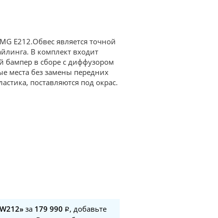
 AMG E212.Обвес является точной
айлинга. В комплект входит
ий бампер в сборе с диффузором
ые места без замены передних
астика, поставляются под окрас.
 W212»
за
179 990
, добавьте