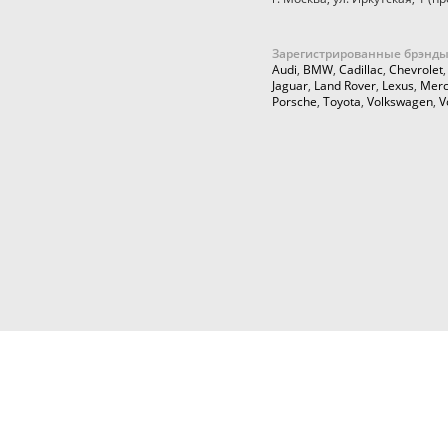
Зарегистрированные брэнды
Audi
,
BMW
,
Cadillac
,
Chevrolet
Jaguar
,
Land Rover
,
Lexus
,
Merc
Porsche
,
Toyota
,
Volkswagen
,
V
© 2026,
Cartuning999.RU,
Автозапчасти и аксессуары для ку
тюнинга