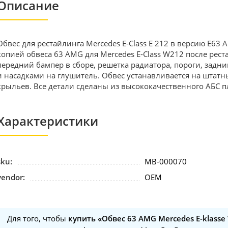
Описание
Обвес для рестайлинга Mercedes E-Class E 212 в версию E63
копией обвеса 63 AMG для Mercedes E-Class W212 после рест
передний бампер в сборе, решетка радиатора, пороги, задн
и насадками на глушитель. Обвес устанавливается на штатн
крыльев. Все детали сделаны из высококачественного АБС пл
Характеристики
sku:
MB-000070
vendor:
OEM
Для того, чтобы
купить «Обвес 63 AMG Mercedes E-klasse