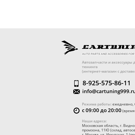
Автозапчасти и аксессуары д
тюнинга
(интернет-магазин с достав
8-925-575-86-11
info@cartuning999.r
Режима работы:
ежедневно, 
с 09:00 до 20:00
(время
Наши адреса:
Московская область
,
г. Видно
промзона, 11Ю
(склад, автос
г. Москва
,
ул. Иркутская, 1
(пр