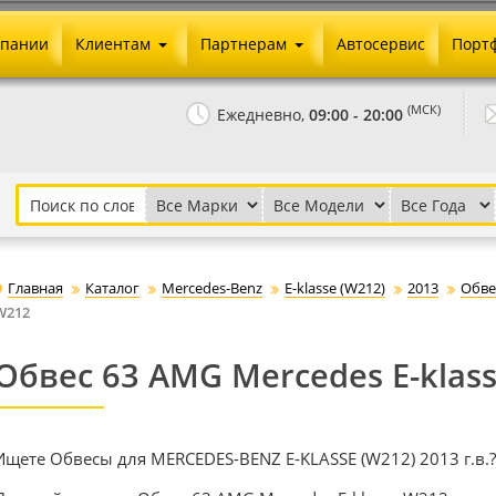
мпании
Клиентам
Партнерам
Автосервис
Порт
Оплата и доставка
Юридические реквизиты
(МСК)
Ежедневно,
09:00 - 20:00
Гарантии и возврат
Сотрудничество и опт
Как сделать заказ
Агентское вознаграждение
Установка на авто
Скачать прайс
Бонусная программа
Реклама
Главная
Каталог
Mercedes-Benz
E-klasse (W212)
2013
Обве
Письмо директору
W212
Обвес 63 AMG Mercedes E-klas
Ищете Обвесы для MERCEDES-BENZ E-KLASSE (W212) 2013 г.в.?