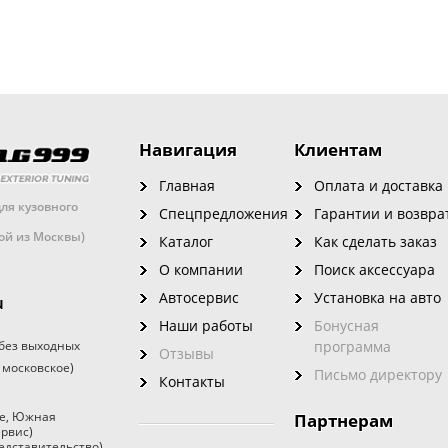
Навигация
Клиентам
Главная
Оплата и доставка
ля кузовного
Спецпредложения
Гарантии и возвра
кой из Москвы)
Каталог
Как сделать заказ
О компании
Поиск аксессуара
Автосервис
Установка на авто
u
Наши работы
Бонусная
без выходных
программа
Отзывы
 московское)
Письмо директору
Контакты
е
,
Южная
Партнерам
ервис)
едставительство)