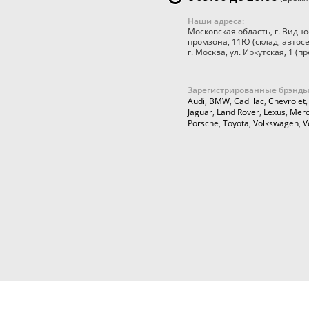
Наши адреса:
Московская область
,
г. Видно
промзона, 11Ю
(склад, автос
г. Москва
,
ул. Иркутская, 1
(пр
Зарегистрированные брэнды
Audi
,
BMW
,
Cadillac
,
Chevrolet
Jaguar
,
Land Rover
,
Lexus
,
Merc
Porsche
,
Toyota
,
Volkswagen
,
V