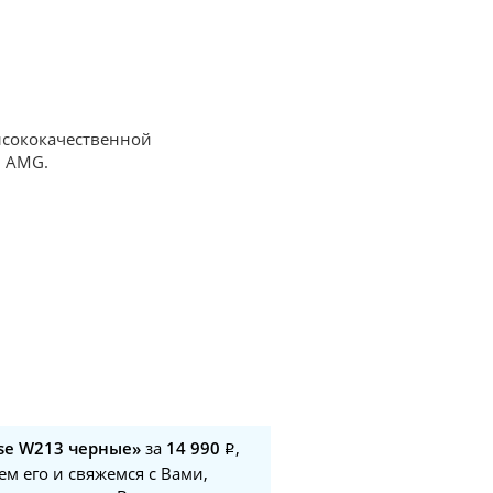
высококачественной
й AMG.
sse W213 черные»
за
14 990
,
м его и свяжемся с Вами,