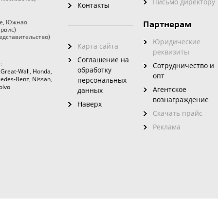
Письмо директору
Контакты
е
,
Южная
Партнерам
ервис)
едставительство)
Юридические
Карта сайта
реквизиты
Соглашение на
:
Сотрудничество и
обработку
,
Great-Wall
,
Honda
,
опт
edes-Benz
,
Nissan
,
персональных
olvo
Агентское
данных
вознаграждение
Наверх
Скачать прайс
Реклама