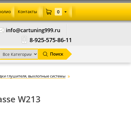
фолио
Контакты
0
info@cartuning999.ru
8-925-575-86-11
Поиск
дки глушителя, выхлопные системы
asse W213