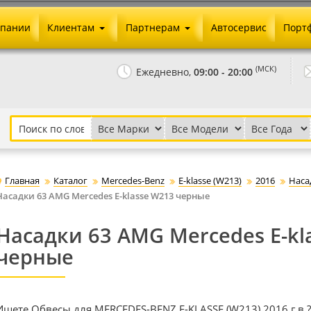
мпании
Клиентам
Партнерам
Автосервис
Порт
Оплата и доставка
Юридические реквизиты
(МСК)
Ежедневно,
09:00 - 20:00
Гарантии и возврат
Сотрудничество и опт
Как сделать заказ
Агентское вознаграждение
Установка на авто
Скачать прайс
Бонусная программа
Реклама
Главная
Каталог
Mercedes-Benz
E-klasse (W213)
2016
Наса
Письмо директору
Насадки 63 AMG Mercedes E-klasse W213 черные
Насадки 63 AMG Mercedes E-kl
черные
Ищете Обвесы для MERCEDES-BENZ E-KLASSE (W213) 2016 г.в.?