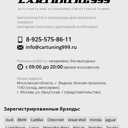
Автозапчасти и аксессуары для кузовного
тюнинга
(интернет-магазин с доставкой из Москвы)
8-925-575-86-11
info@cartuning999.ru
Режима работы:
ежедневно, без выходных
с 09:00 до 20:00
(время московское)
Наши адреса:
Московская область
,
г. Видное
,
Южная промзона,
11Ю
(склад, автосервис)
г. Москва
,
ул. Иркутская, 1
(представительство)
Зарегистрированные брэнды:
Audi
BMW
Cadillac
Chevrolet
Great-Wall
Honda
Jaguar
Land Rover
Lexus
Mercedes-Benz
Nissan
Porsche
Toyota