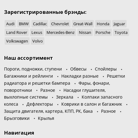
Зарегистрированные брэнды:
Audi
BMW
Cadillac
Chevrolet
Great-Wall
Honda
Jaguar
Land Rover
Lexus
Mercedes-Benz
Nissan
Porsche
Toyota
Volkswagen
Volvo
Наш ассортимент
Пороги, подножки, ступени
Обвесы
Спойлеры
Багажники и рейлинги
Накладки разные
Решетки
радиатора и решетки бампера
Фары, фонари,
поворотники
Разное
Насадки глушителя,
выхлопные системы
Зеркала
Колпаки запасного
колеса
Дефлекторы
Коврики в салон и багажник
Защита двигателя, картера, КПП, РК, бака
Разное
Брызговики
Крылья
Навигация