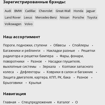
Зарегистрированные брэнды:
Audi
BMW
Cadillac
Chevrolet
Great-Wall
Honda
Jaguar
Land Rover
Lexus
Mercedes-Benz
Nissan
Porsche
Toyota
Volkswagen
Volvo
Наш ассортимент
Пороги, подножки, ступени
Обвесы
Спойлеры
Багажники и рейлинги
Накладки разные
Решетки
радиатора и решетки бампера
Фары, фонари,
поворотники
Разное
Насадки глушителя,
выхлопные системы
Зеркала
Колпаки запасного
колеса
Дефлекторы
Коврики в салон и багажник
Защита двигателя, картера, КПП, РК, бака
Разное
Брызговики
Крылья
Навигация
Главная
Спецпредложения
Каталог
О