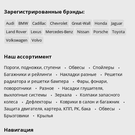
Зарегистрированные брэнды:
Audi
BMW
Cadillac
Chevrolet
Great-Wall
Honda
Jaguar
Land Rover
Lexus
Mercedes-Benz
Nissan
Porsche
Toyota
Volkswagen
Volvo
Наш ассортимент
Пороги, подножки, ступени
Обвесы
Спойлеры
Багажники и рейлинги
Накладки разные
Решетки
радиатора и решетки бампера
Фары, фонари,
поворотники
Разное
Насадки глушителя,
выхлопные системы
Зеркала
Колпаки запасного
колеса
Дефлекторы
Коврики в салон и багажник
Защита двигателя, картера, КПП, РК, бака
Обвесы
Брызговики
Крылья
Навигация